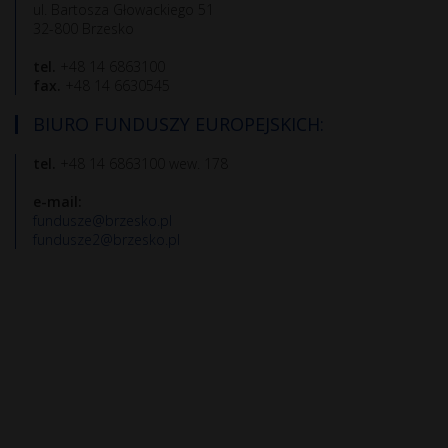
ul. Bartosza Głowackiego 51
32-800 Brzesko
tel.
+48 14 6863100
fax.
+48 14 6630545
BIURO FUNDUSZY EUROPEJSKICH:
tel.
+48 14 6863100 wew. 178
e-mail:
fundusze@brzesko.pl
fundusze2@brzesko.pl